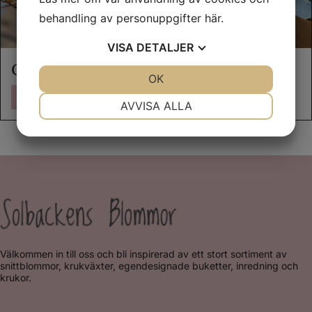
behandling av personuppgifter
här
.
VISA
DETALJER
Corsage
JA
NEJ
OK
JA
NEJ
Se mer
NÖDVÄNDIG
INSTÄLLNINGAR
AVVISA ALLA
JA
NEJ
JA
NEJ
MARKNADSFÖRING
STATISTIK
Välkommen in till oss och bli inspirerad av ett stort sortiment av
snittblommor, krukväxter, egendesignade buketter, inredning och
krukor.